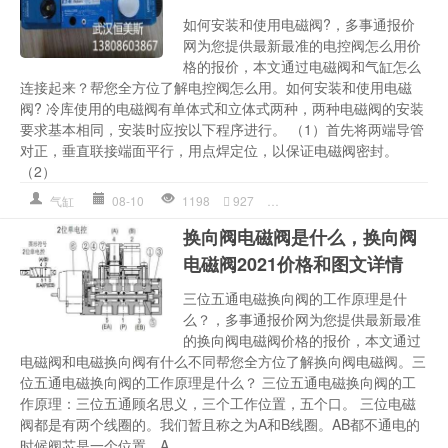
如何安装和使用电磁阀?，多事通报价
网为您提供最新最准的电控阀怎么用价
格的报价，本文通过电磁阀和气缸怎么
连接起来？帮您全方位了解电控阀怎么用。如何安装和使用电磁
阀? 冷库使用的电磁阀有单体式和立体式两种，两种电磁阀的安装
要求基本相同，安装时应按以下程序进行。 （1）首先将两端导管
对正，垂直联接端面平行，用点焊定位，以保证电磁阀密封。
（2）
气缸
08-10
1198
927
两种
,
多少钱详情
,
安装
,
电控
换向阀电磁阀是什么，换向阀
电磁阀2021价格和图文详情
三位五通电磁换向阀的工作原理是什
么？，多事通报价网为您提供最新最准
的换向阀电磁阀价格的报价，本文通过
电磁阀和电磁换向阀有什么不同帮您全方位了解换向阀电磁阀。三
位五通电磁换向阀的工作原理是什么？ 三位五通电磁换向阀的工
作原理：三位五通顾名思义，三个工作位置，五个口。 三位电磁
阀都是有两个线圈的。我们暂且称之为A和B线圈。AB都不通电的
时候阀芯是一个位置，A