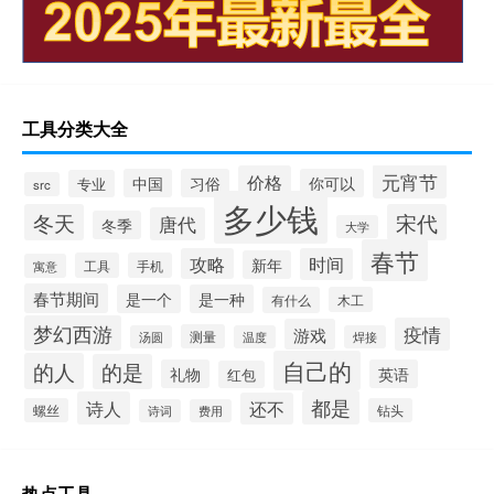
工具分类大全
元宵节
价格
中国
习俗
你可以
专业
src
多少钱
冬天
宋代
唐代
冬季
大学
春节
攻略
时间
新年
工具
手机
寓意
春节期间
是一个
是一种
有什么
木工
梦幻西游
疫情
游戏
测量
汤圆
温度
焊接
自己的
的人
的是
礼物
英语
红包
都是
诗人
还不
螺丝
钻头
诗词
费用
热点工具