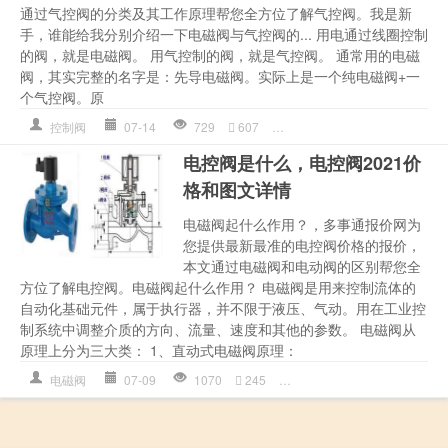
通过气控阀的分类及其工作原理帮您全方位了解气控阀。我是新
手，谁能给我分别介绍一下电磁阀与气控阀的... 用电通过线圈控制
的阀，就是电磁阀。 用气控制的阀，就是气控阀。 通常用的电磁
阀，其实完整的名字是：先导电磁阀。实际上是一个纯电磁阀+一
个气控阀。原
控制阀
07-14
729
607
多少钱详情
,
我是
,
是一个
,
气
电控阀是什么，电控阀2021价
格和图文详情
电磁阀起什么作用？，多事通报价网为
您提供最新最准的电控阀价格的报价，
本文通过电磁阀和电动阀的区别帮您全
方位了解电控阀。电磁阀起什么作用？ 电磁阀是用来控制流体的
自动化基础元件，属于执行器，并不限于液压、气动。用在工业控
制系统中调整介质的方向、流量、速度和其他的参数。 电磁阀从
原理上分为三大类： 1、直动式电磁阀原理：
电磁阀
07-09
1070
245
原理
,
多少钱详情
,
电控阀
,