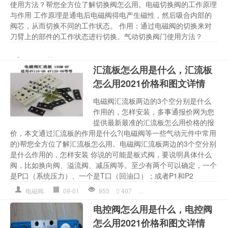
使用方法？帮您全方位了解切换阀怎么用。电磁切换阀的工作原理
与作用 工作原理是通电后电磁阀得电产生磁性，然后吸合内部的
阀芯，从而切换不同的工作状态。 作用：通过电磁阀的切换来对
刀臂上的部件的工作状态进行切换。气动切换阀门使用方法？
切换
,
切换阀怎么用
,
切换阀怎
换气
09-04
1094
319
阀
汇流板怎么用是什么，汇流板
怎么用2021价格和图文详情
电磁阀汇流板两边的3个空分别是什么
作用的，怎样安装，多事通报价网为您
提供最新最准的汇流板怎么用价格的报
价，本文通过汇流板的作用是什么?(电磁阀等一些气动元件中常用
的)帮您全方位了解汇流板怎么用。电磁阀汇流板两边的3个空分别
是什么作用的，怎样安装 你说的可能是板式阀，要说明具体什么
阀，比如换向阀、溢流阀、减压阀等。至少有两个可以确定，一个
是P口（系统压力）、一个是T口（回油口）；或者P1和P2
电磁阀
09-01
953
407
作用
,
多少钱详情
,
汇流
,
汇流
电控阀怎么用是什么，电控阀
怎么用2021价格和图文详情