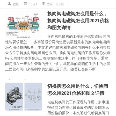
控制
10-21
209
534
多少钱详情
,
换向阀电磁阀
,
换
换向阀电磁阀怎么用是什么，
换向阀电磁阀怎么用2021价格
和图文详情
换向阀电磁阀的工作原理你知道吗 它的
性能要求是怎...，多事通报价网为您提供最新最准的换向阀电磁阀
怎么用价格的报价，本文通过电磁阀和电磁换向阀有什么不同帮您
全方位了解换向阀电磁阀怎么用。换向阀电磁阀的工作原理你知道
吗 它的性能要求是怎... 在现在的生活中，阀门使用非常多。通常
阀门用在一些大件管道的开关上面。就简单的说咱们生活中的水管
上面就有阀门来控制水的流量以及开关。随着社会的不断
多少钱详情
,
换向阀
,
换向阀电
控制
09-07
1128
526
电磁阀
,
阀门
切换阀怎么用是什么，切换阀
怎么用2021价格和图文详情
电磁切换阀的工作原理与作用，多事通
报价网为您提供最新最准的切换阀怎么
用价格的报价，本文通过气动切换阀门