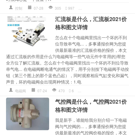
控制
07-28
305
997
位置
,
多少钱详情
,
换向阀电磁
汇流板是什么，汇流板2021价
格和图文详情
怎么在十个电磁阀里找出一个坏的不到
位导致串气电...，多事通报价网为您提
供最新最准的汇流板价格的报价，本文
通过汇流板的作用是什么?(电磁阀等一些气动元件中常用的)帮您
全方位了解汇流板。怎么在十个电磁阀里找出一个坏的不到位导致
串气电... 在电磁阀断电通气的情况下，用手分别按下电磁阀手动按
钮（第三个图上的那个蓝色凸起），同时观察相应气缸变化和漏气
声音，坏的电磁阀会出现两种情况：1.电
电磁阀
07-24
470
6
多少钱详情
,
按下
,
气缸
,
汇流板
气控阀是什么，气控阀2021价
格和图文详情
我是新手，谁能给我分别介绍一下电磁
阀与气控阀的...，多事通报价网为您提
供最新最准的气控阀价格的报价，本文