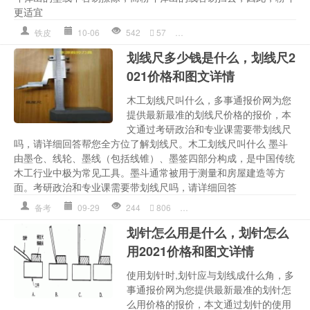
更适宜
铁皮
10-06
542
57
划线
,
墨斗
,
多少钱详情
,
的是
,
粉
划线尺多少钱是什么，划线尺2
021价格和图文详情
木工划线尺叫什么，多事通报价网为您
提供最新最准的划线尺价格的报价，本
文通过考研政治和专业课需要带划线尺
吗，请详细回答帮您全方位了解划线尺。木工划线尺叫什么 墨斗
由墨仓、线轮、墨线（包括线锥）、墨签四部分构成，是中国传统
木工行业中极为常见工具。墨斗通常被用于测量和房屋建造等方
面。考研政治和专业课需要带划线尺吗，请详细回答
备考
09-29
244
806
划线
,
划线尺
,
划线尺图片
,
墨斗
划针怎么用是什么，划针怎么
用2021价格和图文详情
使用划针时,划针应与划线成什么角，多
事通报价网为您提供最新最准的划针怎
么用价格的报价，本文通过划针的使用