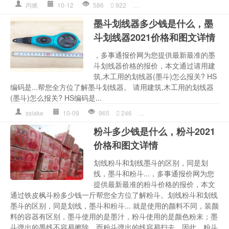
丙烯
10-12
586
922
划线
,
划线笔
,
划线笔图片
,
多少
墨斗划线器多少钱是什么，墨
斗划线器2021价格和图文详情
，多事通报价网为您提供最新最准的墨
斗划线器价格的报价，本文通过请用建
筑,木工用的划线器(墨斗)怎么报关? HS
编码是...帮您全方位了解墨斗划线器。 请用建筑,木工用的划线器
(墨斗)怎么报关? HS编码是...
sslake
10-09
965
246
划线
,
墨斗
,
墨斗划线器
,
墨斗
粉斗多少钱是什么，粉斗2021
价格和图文详情
划线粉斗和划线墨斗的区别，同是划
线，墨斗和粉斗...，多事通报价网为您
提供最新最准的粉斗价格的报价，本文
通过铁皮枫斗粉多少钱一斤帮您全方位了解粉斗。划线粉斗和划线
墨斗的区别，同是划线，墨斗和粉斗... 就是使用的颜料不同，装颜
料的容器有区别，墨斗使用的是墨汁，粉斗使用的是颜色粉末；墨
斗弹出的墨线不容易擦除，而粉斗弹出的线容易扫去，因此，粉斗