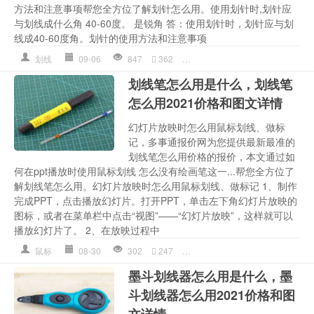
方法和注意事项帮您全方位了解划针怎么用。使用划针时,划针应
与划线成什么角 40-60度。 是锐角 答：使用划针时，划针应与划
线成40-60度角。划针的使用方法和注意事项
划线
09-06
847
362
划线
,
划针怎么用
,
划针怎么用
划线笔怎么用是什么，划线笔
怎么用2021价格和图文详情
幻灯片放映时怎么用鼠标划线、做标
记，多事通报价网为您提供最新最准的
划线笔怎么用价格的报价，本文通过如
何在ppt播放时使用鼠标划线 怎么没有绘画笔这一...帮您全方位了
解划线笔怎么用。幻灯片放映时怎么用鼠标划线、做标记 1、制作
完成PPT，点击播放幻灯片。打开PPT，单击左下角幻灯片放映的
图标，或者在菜单栏中点击“视图”——“幻灯片放映”，这样就可以
播放幻灯片了。 2、在放映过程中
鼠标
08-30
302
247
划线
,
划线笔怎么用
,
划线笔怎
墨斗划线器怎么用是什么，墨
斗划线器怎么用2021价格和图