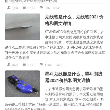
使用划针时,划针应与划线成什么角
锐角
07-27
886
841
划线
,
划针
,
划针图片
,
加工
,
吊
划线笔是什么，划线笔2021价
格和图文详情
STANDARD划线笔是否符合ROHS，多
事通报价网为您提供最新最准的划线笔
价格的报价，本文通过金属感应划线笔
是什么工作原理帮您全方位了解划线笔。STANDARD划线笔是否
符合ROHS 这个需要通过测试之后才知道是否符合金属感应划线笔
是什么工作原理
电感
07-23
1164
622
划线
,
划线笔
,
划线笔图片
,
多
墨斗划线器是什么，墨斗划线
器2021价格和图文详情
，多事通报价网为您提供最新最准的墨
斗划线器价格的报价，本文通过请用建
筑,木工用的划线器(墨斗)怎么报关? HS
编码是...帮您全方位了解墨斗划线器。 请用建筑,木工用的划线器
(墨斗)怎么报关? HS编码是...