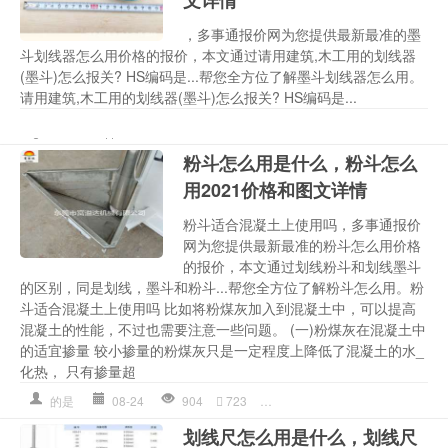
文详情
，多事通报价网为您提供最新最准的墨
斗划线器怎么用价格的报价，本文通过请用建筑,木工用的划线器
(墨斗)怎么报关? HS编码是...帮您全方位了解墨斗划线器怎么用。
请用建筑,木工用的划线器(墨斗)怎么报关? HS编码是...
划线
,
墨斗
,
墨斗划线器怎么
sslake
08-27
1089
523
木工
粉斗怎么用是什么，粉斗怎么
用2021价格和图文详情
粉斗适合混凝土上使用吗，多事通报价
网为您提供最新最准的粉斗怎么用价格
的报价，本文通过划线粉斗和划线墨斗
的区别，同是划线，墨斗和粉斗...帮您全方位了解粉斗怎么用。粉
斗适合混凝土上使用吗 比如将粉煤灰加入到混凝土中，可以提高
混凝土的性能，不过也需要注意一些问题。 (一)粉煤灰在混凝土中
的适宜掺量 较小掺量的粉煤灰只是一定程度上降低了混凝土的水_
化热， 只有掺量超
的是
08-24
904
723
划线
,
多少钱详情
,
混凝土
,
粉斗
划线尺怎么用是什么，划线尺