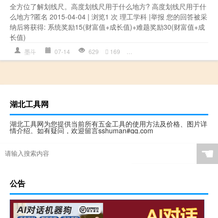
全方位了解划线尺。高度划线尺用于什么地方? 高度划线尺用于什
么地方?匿名 2015-04-04 | 浏览1 次 理工学科 |举报 您的回答被采
纳后将获得: 系统奖励15(财富值+成长值)+难题奖励30(财富值+成
长值)
墨斗
07-14
629
169
什么地方
,
划线
,
划线尺
,
划线尺
湖北工具网
湖北工具网为您提供当前所有五金工具的使用方法及价格、图片详
情介绍。如有疑问，欢迎留言sshuman#qq.com
☚
公告