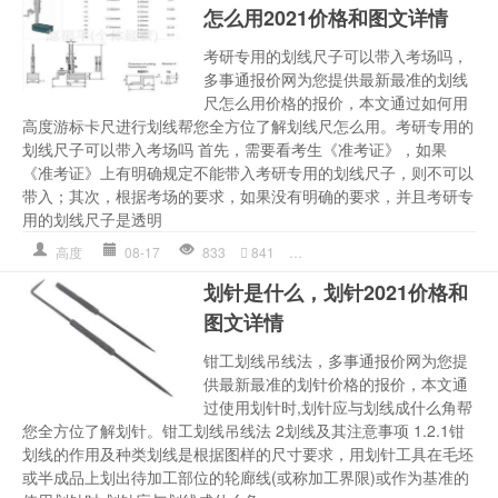
怎么用2021价格和图文详情
考研专用的划线尺子可以带入考场吗，
多事通报价网为您提供最新最准的划线
尺怎么用价格的报价，本文通过如何用
高度游标卡尺进行划线帮您全方位了解划线尺怎么用。考研专用的
划线尺子可以带入考场吗 首先，需要看考生《准考证》，如果
《准考证》上有明确规定不能带入考研专用的划线尺子，则不可以
带入；其次，根据考场的要求，如果没有明确的要求，并且考研专
用的划线尺子是透明
高度
08-17
833
841
划线
,
划线尺怎么用
,
划线尺怎
划针是什么，划针2021价格和
图文详情
钳工划线吊线法，多事通报价网为您提
供最新最准的划针价格的报价，本文通
过使用划针时,划针应与划线成什么角帮
您全方位了解划针。钳工划线吊线法 2划线及其注意事项 1.2.1钳
划线的作用及种类划线是根据图样的尺寸要求，用划针工具在毛坯
或半成品上划出待加工部位的轮廊线(或称加工界限)或作为基准的