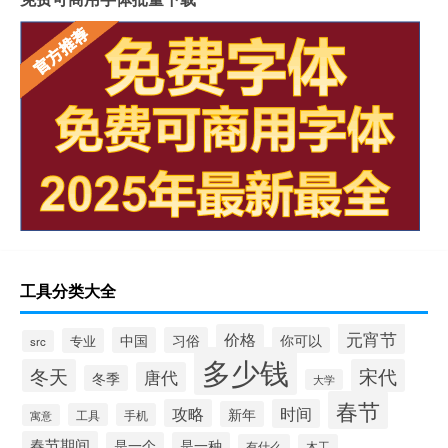
工具分类大全
元宵节
价格
中国
习俗
你可以
专业
src
多少钱
冬天
宋代
唐代
冬季
大学
春节
攻略
时间
新年
工具
手机
寓意
春节期间
是一个
是一种
有什么
木工