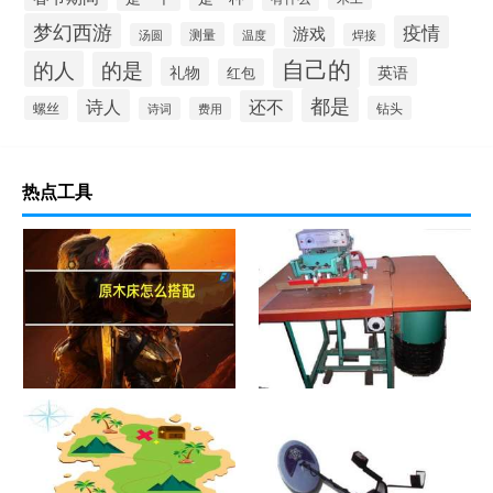
梦幻西游
疫情
游戏
测量
汤圆
温度
焊接
自己的
的人
的是
礼物
英语
红包
都是
诗人
还不
螺丝
钻头
诗词
费用
热点工具
原木床怎么搭配
热合机？热合机2021价格和图
文详情