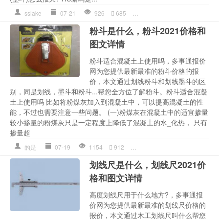
sslake
07-21
926
685
划线
,
墨斗
,
墨斗划线器
,
墨斗
粉斗是什么，粉斗2021价格和
图文详情
粉斗适合混凝土上使用吗，多事通报价
网为您提供最新最准的粉斗价格的报
价，本文通过划线粉斗和划线墨斗的区
别，同是划线，墨斗和粉斗...帮您全方位了解粉斗。粉斗适合混凝
土上使用吗 比如将粉煤灰加入到混凝土中，可以提高混凝土的性
能，不过也需要注意一些问题。 (一)粉煤灰在混凝土中的适宜掺量
较小掺量的粉煤灰只是一定程度上降低了混凝土的水_化热， 只有
掺量超
的是
07-19
1154
912
划线
,
多少钱详情
,
混凝土
,
粉
划线尺是什么，划线尺2021价
格和图文详情
高度划线尺用于什么地方?，多事通报
价网为您提供最新最准的划线尺价格的
报价，本文通过木工划线尺叫什么帮您