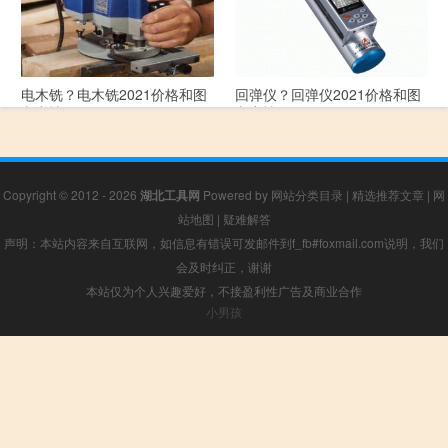
电木铣？电木铣2021价格和图
回弹仪？回弹仪2021价格和图
文详情
文详情
Copyright © 2012 - 2026
湖北工具网
Powered by
网站分类目录
|
精选推荐文章
|
网
站地图
|
疑难解答
声明：本站内容来自互联网，如信息有错误可发邮件到f_fb#foxmail.com说明，我们
会及时纠正，谢谢
本站仅为个人兴趣爱好，不接盈利性广告及商业合作
小男孩