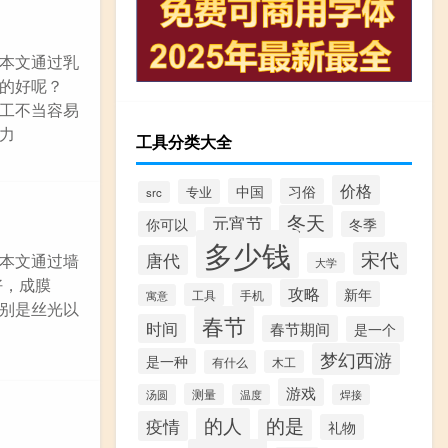
本文通过乳
的好呢？
工不当容易
力
工具分类大全
价格
中国
习俗
专业
src
冬天
元宵节
你可以
冬季
多少钱
宋代
唐代
本文通过墙
大学
好，成膜
攻略
新年
工具
手机
寓意
别是丝光以
春节
时间
春节期间
是一个
梦幻西游
是一种
有什么
木工
游戏
测量
汤圆
温度
焊接
的人
的是
疫情
礼物