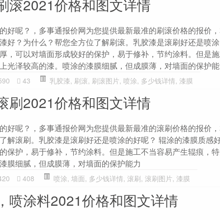
刷滚2021价格和图文详情
的好呢？，多事通报价网为您提供最新最准的刷滚价格的报价，
漆好？为什么？帮您全方位了解刷滚。乳胶漆是滚刷好还是喷涂
厚，可以对墙面形成较好的保护，易于修补，节约涂料。但是施
上光泽较高的漆。喷涂的漆膜细腻，但成膜薄，对墙面的保护能
590
43
乳胶漆
,
刷滚
,
刷滚图片
,
喷涂
,
多少钱详情
,
漆膜
滚刷2021价格和图文详情
的好呢？，多事通报价网为您提供最新最准的滚刷价格的报价，
了解滚刷。乳胶漆是滚刷好还是喷涂的好呢？ 辊涂的漆膜质感
的保护，易于修补，节约涂料。但是施工不当容易产生辊痕，特
漆膜细腻，但成膜薄，对墙面的保护能力
420
408
喷涂
,
墙面
,
多少钱详情
,
滚刷
,
滚刷图片
,
漆膜
，喷涂料2021价格和图文详情