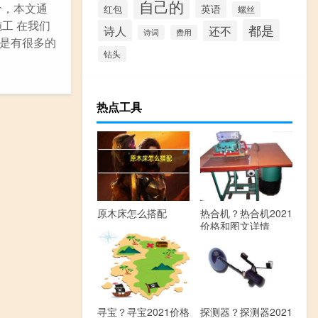
自己的
价，本文通
英语
红包
螺丝
工 在我们
都是
诗人
还不
诗词
费用
是有很多的
钻头
热点工具
原木床怎么搭配
热合机？热合机2021
价格和图文详情
寻宝？寻宝2021价格
探测器？探测器2021