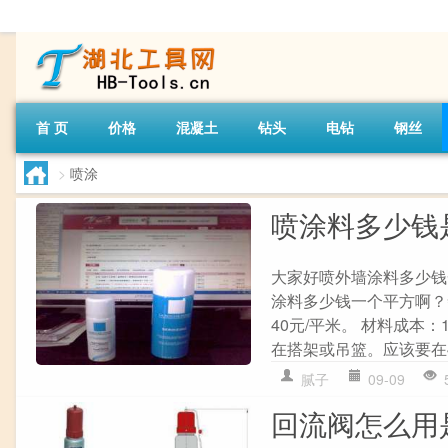
首 页
价格
混凝土
钻头
电钻
钢丝
>
喷涂
喷涂料多少钱
大家好喷外墙涂料多少钱
涂料多少钱一个平方啊？
40元/平米。 材料成本
在搭架或吊篮。应该要在
腻子
09-09
回流阀怎么用