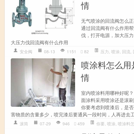
情
无气喷涂的回流阀怎么正
通过回流阀有什么作用帮
伐，打开电源，加大压力
大压力伐回流阀有什么作用
安全阀
08-13
1151
82
压力
,
喷涂
,
回流
,
喷涂料怎么用
情
室内喷涂料用哪种好呢？
面涂料采用喷涂还是滚刷
你要考虑到喷漆后，是否
害物质的含量多少，喷完漆后要通风一段时间，人再进去
滚筒
07-29
946
459
你要
,
喷涂
,
喷涂料