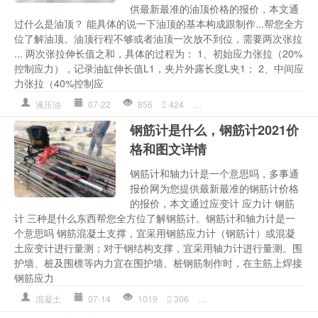
供最新最准的油顶价格的报价，本文通
过什么是油顶？ 能具体的说一下油顶的基本构成跟制作...帮您全方
位了解油顶。油顶行程不够或者油顶一次放不到位，需要两次张拉
... 两次张拉伸长值之和，具体的过程为： 1、初始应力张拉（20%
控制应力），记录油缸伸长值L1，夹片外露长度L夹1； 2、中间应
力张拉（40%控制应
液压油
07-22
856
424
两次
,
伸长
,
多少钱详情
,
应力
钢筋计是什么，钢筋计2021价
格和图文详情
钢筋计和轴力计是一个意思吗，多事通
报价网为您提供最新最准的钢筋计价格
的报价，本文通过应变计 应力计 钢筋
计 三种是什么东西帮您全方位了解钢筋计。钢筋计和轴力计是一
个意思吗 钢筋混凝土支撑，宜采用钢筋应力计（钢筋计）或混凝
土应变计进行量测；对于钢结构支撑，宜采用轴力计进行量测。围
护墙、桩及围檩等内力宜在围护墙、桩钢筋制作时，在主筋上焊接
钢筋应力
混凝土
07-14
1019
306
围护
,
多少钱详情
,
应力
,
钢