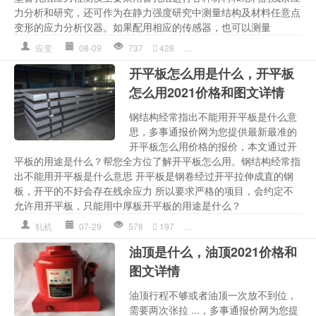
力分析和研究，还可作为在静力强度研究中测量结构及材料任意点
变形的应力分析仪器。如果配用相应的传感器，也可以测量
应变
08-09
737
428
多少钱详情
,
应力
,
应力仪怎么
开平板怎么用是什么，开平板
怎么用2021价格和图文详情
钢结构经常指出不能用开平板是什么意
思，多事通报价网为您提供最新最准的
开平板怎么用价格的报价，本文通过开
平板的用途是什么？帮您全方位了解开平板怎么用。钢结构经常指
出不能用开平板是什么意思 开平板是钢卷经过开平拉伸成直的钢
板，开平的不好会存在残余应力 所以要求严格的项目，会约定不
允许用开平板，只能用中厚板开平板的用途是什么？
轧机
07-29
578
197
不允许
,
多少钱详情
,
应力
,
开平
油顶是什么，油顶2021价格和
图文详情
油顶行程不够或者油顶一次放不到位，
需要两次张拉 ...，多事通报价网为您提