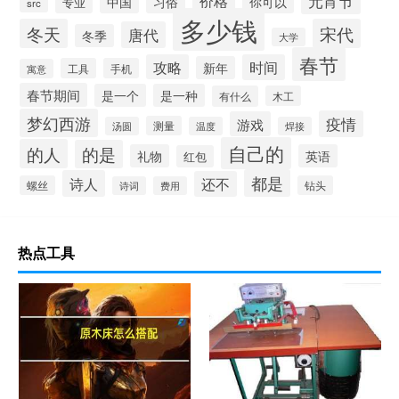
元宵节
价格
中国
习俗
你可以
专业
src
多少钱
冬天
宋代
唐代
冬季
大学
春节
攻略
时间
新年
工具
手机
寓意
春节期间
是一个
是一种
有什么
木工
梦幻西游
疫情
游戏
测量
汤圆
温度
焊接
自己的
的人
的是
礼物
英语
红包
都是
诗人
还不
螺丝
钻头
诗词
费用
热点工具