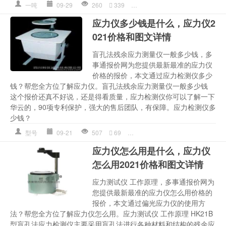
一吨
09-29
260
339
围护
,
多少钱详情
,
应力
,
钢筋
,
应力仪多少钱是什么，应力仪2
021价格和图文详情
盲孔法残余应力测量仪一般多少钱，多
事通报价网为您提供最新最准的应力仪
价格的报价，本文通过应力检测仪多少
钱？帮您全方位了解应力仪。盲孔法残余应力测量仪一般多少钱
这个报价还真不好说，还是得看质量，应力检测仪你可以了解一下
华云的，90项专利保护，强大的售后团队，有保障。应力检测仪多
少钱？
型号
09-21
507
69
多少钱
,
多少钱详情
,
应力
,
应力
应力仪怎么用是什么，应力仪
怎么用2021价格和图文详情
应力测试仪 工作原理，多事通报价网为
您提供最新最准的应力仪怎么用价格的
报价，本文通过偏光应力仪的使用方
法？帮您全方位了解应力仪怎么用。应力测试仪 工作原理 HK21B
型盲孔法应力检测仪主要采用盲孔法进行各种材料和结构的残余应