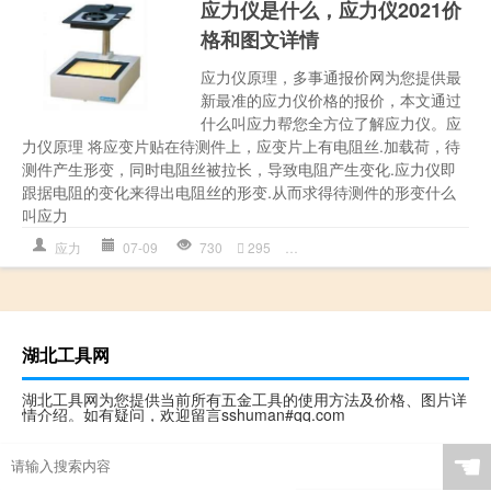
应力仪是什么，应力仪2021价
格和图文详情
应力仪原理，多事通报价网为您提供最
新最准的应力仪价格的报价，本文通过
什么叫应力帮您全方位了解应力仪。应
力仪原理 将应变片贴在待测件上，应变片上有电阻丝.加载荷，待
测件产生形变，同时电阻丝被拉长，导致电阻产生变化.应力仪即
跟据电阻的变化来得出电阻丝的形变.从而求得待测件的形变什么
叫应力
应力
07-09
730
295
多少钱详情
,
应力
,
应力仪
,
应力
湖北工具网
湖北工具网为您提供当前所有五金工具的使用方法及价格、图片详
情介绍。如有疑问，欢迎留言sshuman#qq.com
☚