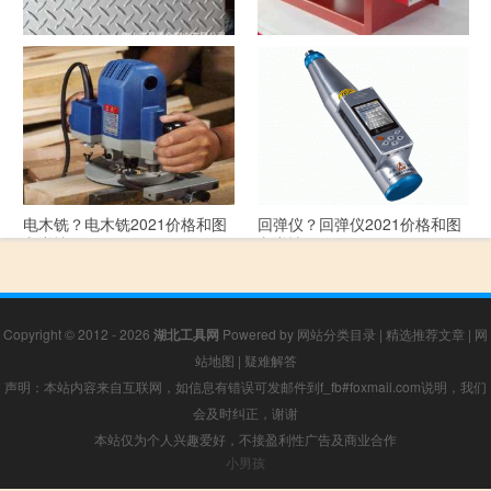
花纹板？花纹板2021价格和图
排烟阀？排烟阀2021价格和图
文详情
文详情
电木铣？电木铣2021价格和图
回弹仪？回弹仪2021价格和图
文详情
文详情
Copyright © 2012 - 2026
湖北工具网
Powered by
网站分类目录
|
精选推荐文章
|
网
站地图
|
疑难解答
声明：本站内容来自互联网，如信息有错误可发邮件到f_fb#foxmail.com说明，我们
会及时纠正，谢谢
本站仅为个人兴趣爱好，不接盈利性广告及商业合作
小男孩