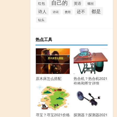
自己的
英语
红包
螺丝
都是
诗人
还不
诗词
费用
钻头
热点工具
原木床怎么搭配
热合机？热合机2021
价格和图文详情
寻宝？寻宝2021价格
探测器？探测器2021