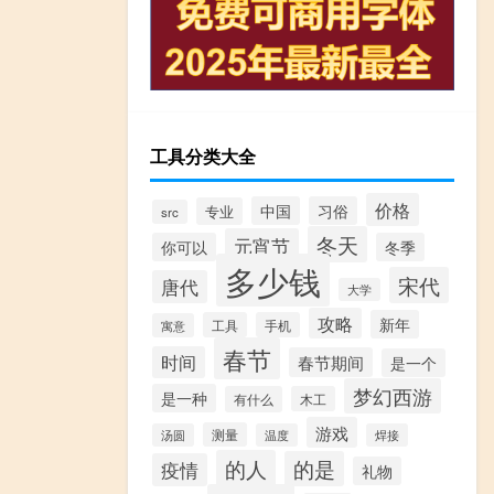
工具分类大全
价格
中国
习俗
专业
src
冬天
元宵节
你可以
冬季
多少钱
宋代
唐代
大学
攻略
新年
工具
手机
寓意
春节
时间
春节期间
是一个
梦幻西游
是一种
有什么
木工
游戏
测量
汤圆
温度
焊接
的人
的是
疫情
礼物