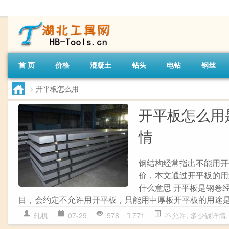
首 页
价格
混凝土
钻头
电钻
钢丝
>
开平板怎么用
开平板怎么用
情
钢结构经常指出不能用开
价，本文通过开平板的用
什么意思 开平板是钢卷
目，会约定不允许用开平板，只能用中厚板开平板的用途
轧机
07-29
578
771
不允许
,
多少钱详情