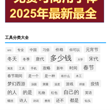
工具分类大全
元宵节
价格
中国
习俗
你可以
专业
src
多少钱
冬天
宋代
唐代
冬季
大学
春节
攻略
时间
新年
工具
手机
寓意
春节期间
是一个
是一种
有什么
木工
梦幻西游
疫情
游戏
测量
汤圆
温度
焊接
自己的
的人
的是
礼物
英语
红包
都是
诗人
还不
螺丝
钻头
诗词
费用