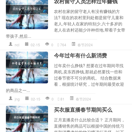
农村留守人员怎样过年赚钱
农村在家的留守老人有没有赚钱的方
法? 现在的农村里到处都是留守儿童和
老人,年轻人在家的特别少,六十多岁的
老人在农村还能少许种些地,帮着子女带
带孩子,然后...
ncl
02-15
0
764
春节2024
今年过年有什么新消费
过年卖什么挣钱? 想要在过年期间寻找
商机,卖东西挣钱,那就必然要找一些和
过春节密不可分的商机。 结合数据来
看，根据统计研究，过年期间最受欢迎
的商品之一...
jng
02-15
0
81
春节2024
买衣服直播春节期间买么
正月直播卖什么比较合适？ 正月期间，
直播销售的商品可以根据中国的传统习