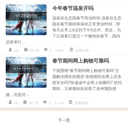
今年春节温泉开吗
汤泉谷生态园春节营业时间 汤泉谷生态
园在春节期间将保持正常营业时间，即
每天从早上9点到下午5点半。而且，为
了让游客们度过一个愉快的春节，园内
还将举行...
jnc
02-13
0
601
文章列表
春节期间网上购物可靠吗
下面围绕“春节期间网上购物可靠吗”主
题解决网友的困惑 疫情期间在网上买东
西安全吗?快递途中会带上病菌吗? 防控
期间，大家都纷纷采取了各种预防措
施，但是对...
cjr
02-13
0
114
文章列表
下一页