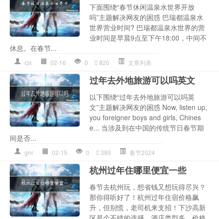
下面围绕“春节休闲温泉水世界开放
吗”主题解决网友的困惑 巴瑞都温泉水
世界营业时间? 巴瑞都温泉水世界的营
业时间是早晨9点至下午18:00，中间不
休息。在春节...
cjx
02-16
0
820
文章列表
过年去外地旅游可以吗英文
以下围绕“过年去外地旅游可以吗英
文”主题解决网友的困惑 Now, listen up,
you foreigner boys and girls, Chines
e... 当涉及到在中国的传统节日春节期
间是否...
gnr
02-15
0
389
春节2024
杭州过年住哪里便宜一些
春节去杭州玩，想省钱又想玩得尽兴？
那你得听好了！杭州过年住宿价格飙
升，但别慌，老司机来支招！下沙高新
区是个不错的选择，酒店类型多，价格