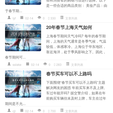
俗和消费者的购物习惯进行选择。以下
是一些合适的商品类别： 美妆产品：由
于春节期...
lyf
02-14
0
330
文章列表
20年春节上海天气如何
上海春节期间天气冷吗? 每年的春节期
间，上海的天气通常是冬季气候，气温
较低，体感寒冷。上海位于华东地区，
靠近海洋，处于季风影响之下。因此，
春节期间可...
sslake
02-14
0
283
文章列表
春节买车可以不上路吗
下面围绕“春节买车可以不上路吗”主题
解决网友的困惑 年前买车来不及上牌,
车过年能开吗? 据交警介绍，如果在年
前购买车辆但未及时上牌，车主在过年
期间是不允...
cjl
02-14
0
700
文章列表