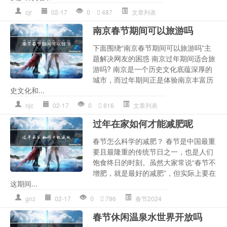
cjr
02-17
0
487
文章列表
南京春节期间可以旅游吗
下面围绕“南京春节期间可以旅游吗”主
题解决网友的困惑 南京过年期间适合旅
游吗? 南京是一个历史文化底蕴深厚的
城市，而过年期间正是体验南京丰富历
史文化和...
njc
02-17
0
816
文章列表
过年在家如何才能减肥呢
春节怎么科学的减肥？ 春节是中国最重
要且最隆重的传统节日之一，也是人们
饱食终日的时刻。虽然大家常说“春节不
增肥，就是最好的减肥”，但实际上要在
这期间...
gnz
02-17
0
796
春节2024
春节休闲温泉水世界开放吗