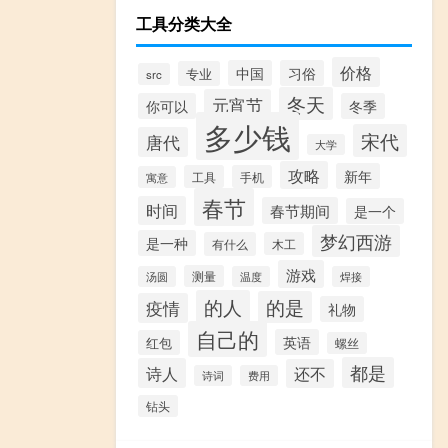
工具分类大全
价格
中国
习俗
专业
src
冬天
元宵节
你可以
冬季
多少钱
宋代
唐代
大学
攻略
新年
工具
手机
寓意
春节
时间
春节期间
是一个
梦幻西游
是一种
有什么
木工
游戏
测量
汤圆
温度
焊接
的人
的是
疫情
礼物
自己的
英语
红包
螺丝
都是
诗人
还不
诗词
费用
钻头