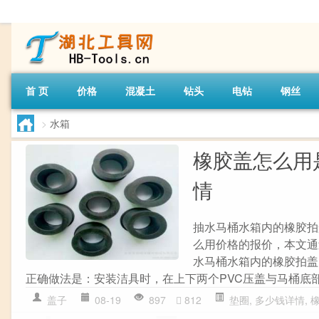
首 页
价格
混凝土
钻头
电钻
钢丝
>
水箱
橡胶盖怎么用
情
抽水马桶水箱内的橡胶拍
么用价格的报价，本文通
水马桶水箱内的橡胶拍盖
正确做法是：安装洁具时，在上下两个PVC压盖与马桶底
盖子
08-19
897
812
垫圈
,
多少钱详情
,