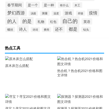
春节期间
是一个
是一种
有什么
木工
梦幻西游
疫情
游戏
测量
汤圆
温度
焊接
自己的
的人
的是
礼物
英语
红包
都是
诗人
还不
螺丝
钻头
诗词
费用
热点工具
原木床怎么搭配
热合机？热合机2021价格和图
文详情
寻宝？寻宝2021价格和图文详
探测器？探测器2021价格和图