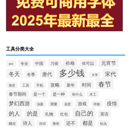
工具分类大全
元宵节
价格
中国
习俗
你可以
专业
src
多少钱
冬天
宋代
唐代
冬季
大学
春节
攻略
时间
新年
工具
手机
寓意
春节期间
是一个
是一种
有什么
木工
梦幻西游
疫情
游戏
测量
汤圆
温度
焊接
自己的
的人
的是
礼物
英语
红包
都是
诗人
还不
螺丝
钻头
诗词
费用