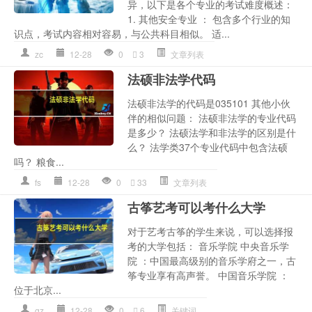
异，以下是各个专业的考试难度概述：
1. 其他安全专业 ： 包含多个行业的知
识点，考试内容相对容易，与公共科目相似。 适...
zc
12-28
0
3
文章列表
法硕非法学代码
法硕非法学的代码是035101 其他小伙
伴的相似问题： 法硕非法学的专业代码
是多少？ 法硕法学和非法学的区别是什
么？ 法学类37个专业代码中包含法硕
吗？ 粮食...
fs
12-28
0
33
文章列表
古筝艺考可以考什么大学
对于艺考古筝的学生来说，可以选择报
考的大学包括： 音乐学院 中央音乐学
院 ：中国最高级别的音乐学府之一，古
筝专业享有高声誉。 中国音乐学院 ：
位于北京...
gz
12-28
0
6
关键词