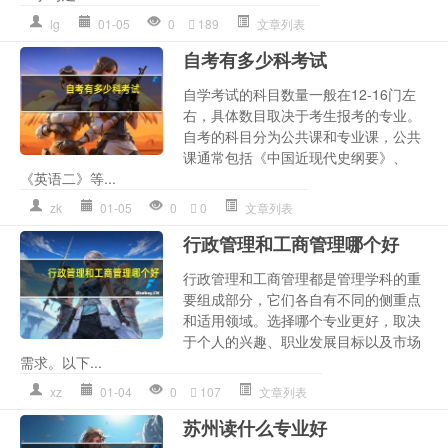
lg
01-05
0
189
文章列表
自考有多少科考试
自学考试的科目数量一般在12-16门左
右，具体数目取决于考生报考的专业。
自考的科目分为公共课和专业课，公共
课通常包括《中国近现代史纲要》、
《英语二》等...
zk
01-05
0
0
文章列表
行政管理和工商管理哪个好
行政管理和工商管理都是管理学科的重
要组成部分，它们各自有不同的侧重点
和适用领域。选择哪个专业更好，取决
于个人的兴趣、职业发展目标以及市场
需求。以下...
xz
01-04
0
107
文章列表
苏州读什么专业好