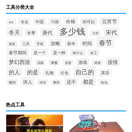
工具分类大全
元宵节
价格
中国
习俗
你可以
专业
src
多少钱
冬天
宋代
唐代
冬季
大学
春节
攻略
时间
新年
工具
手机
寓意
春节期间
是一个
是一种
有什么
木工
梦幻西游
疫情
游戏
测量
汤圆
温度
焊接
自己的
的人
的是
礼物
英语
红包
都是
诗人
还不
螺丝
钻头
诗词
费用
热点工具