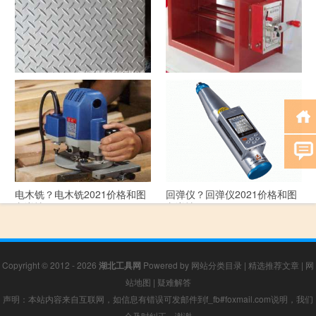
花纹板？花纹板2021价格和图
排烟阀？排烟阀2021价格和图
文详情
文详情
电木铣？电木铣2021价格和图
回弹仪？回弹仪2021价格和图
文详情
文详情
Copyright © 2012 - 2026
湖北工具网
Powered by
网站分类目录
|
精选推荐文章
|
网
站地图
|
疑难解答
声明：本站内容来自互联网，如信息有错误可发邮件到f_fb#foxmail.com说明，我们
会及时纠正，谢谢