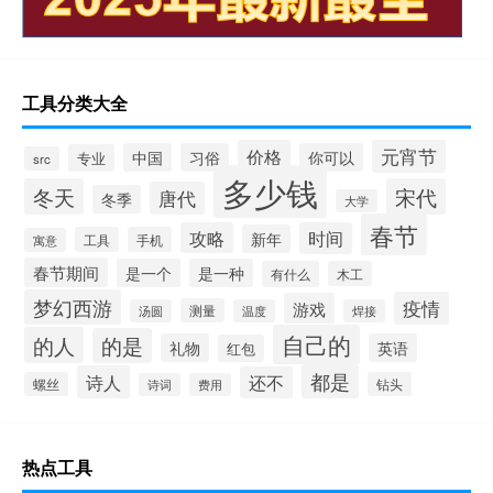
工具分类大全
元宵节
价格
中国
习俗
你可以
专业
src
多少钱
冬天
宋代
唐代
冬季
大学
春节
攻略
时间
新年
工具
手机
寓意
春节期间
是一个
是一种
有什么
木工
梦幻西游
疫情
游戏
测量
汤圆
温度
焊接
自己的
的人
的是
礼物
英语
红包
都是
诗人
还不
螺丝
钻头
诗词
费用
热点工具