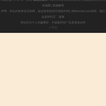
站地图
|
疑难解答
声明：本站内容来自互联网，如信息有错误可发邮件到f_fb#foxmail.com说明，我们
会及时纠正，谢谢
本站仅为个人兴趣爱好，不接盈利性广告及商业合作
小男孩