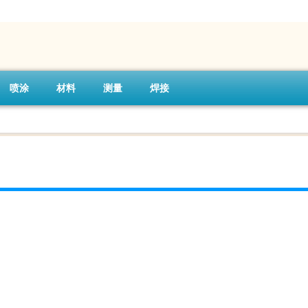
喷涂
材料
测量
焊接