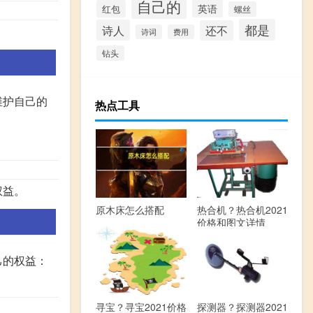
自己的
英语
红包
螺丝
都是
诗人
还不
诗词
费用
钻头
维护自己的
热点工具
。
权益。
原木床怎么搭配
热合机？热合机2021
价格和图文详情
己的权益：
寻宝？寻宝2021价格
探测器？探测器2021