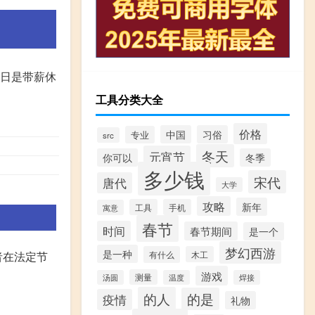
日是带薪休
工具分类大全
价格
中国
习俗
专业
src
冬天
元宵节
你可以
冬季
多少钱
宋代
唐代
大学
攻略
新年
工具
手机
寓意
春节
时间
春节期间
是一个
梦幻西游
是一种
有什么
木工
者在法定节
游戏
测量
汤圆
温度
焊接
的人
的是
疫情
礼物