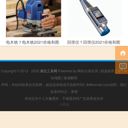
文详情
文详情
电木铣？电木铣2021价格和图
回弹仪？回弹仪2021价格和图
文详情
文详情
Copyright © 2012 - 2026
湖北工具网
Powered by
网站分类目录
|
精选推荐文章
|
网
站地图
|
疑难解答
声明：本站内容来自互联网，如信息有错误可发邮件到f_fb#foxmail.com说明，我们
会及时纠正，谢谢
本站仅为个人兴趣爱好，不接盈利性广告及商业合作
小男孩