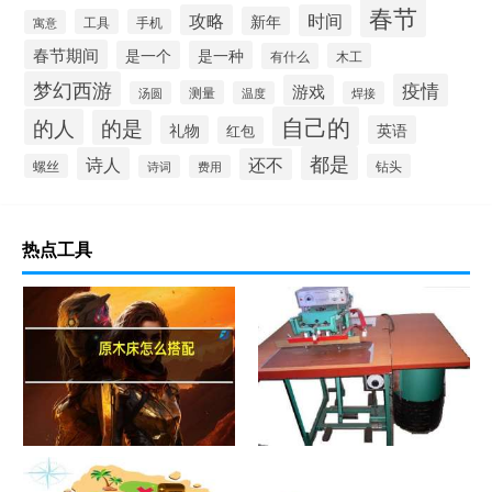
春节
攻略
时间
新年
工具
手机
寓意
春节期间
是一个
是一种
有什么
木工
梦幻西游
疫情
游戏
测量
汤圆
温度
焊接
自己的
的人
的是
礼物
英语
红包
都是
诗人
还不
螺丝
钻头
诗词
费用
热点工具
原木床怎么搭配
热合机？热合机2021价格和图
文详情