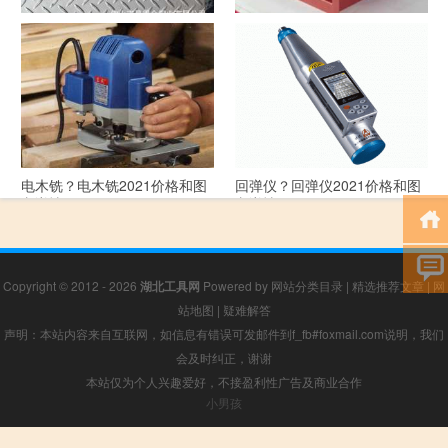
花纹板？花纹板2021价格和图
排烟阀？排烟阀2021价格和图
文详情
文详情
电木铣？电木铣2021价格和图
回弹仪？回弹仪2021价格和图
文详情
文详情
Copyright © 2012 - 2026
湖北工具网
Powered by
网站分类目录
|
精选推荐文章
|
网
站地图
|
疑难解答
声明：本站内容来自互联网，如信息有错误可发邮件到f_fb#foxmail.com说明，我们
会及时纠正，谢谢
本站仅为个人兴趣爱好，不接盈利性广告及商业合作
小男孩