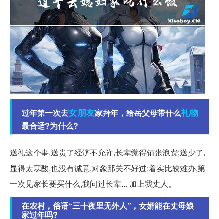
女朋友
礼物
过年第一次去
家拜年，给岳父母带什么
最合适?为什么?
送礼这个事,送贵了经济不允许,长辈觉得铺张浪费;送少了,
显得太寒酸,也没有诚意,对象那关不好过;着实比较难办,第
一次见家长要买什么,我问过长辈... 加上我丈人。
在农村，俗语“三十夜里无外人”，女婿能在丈母娘
家过年吗?