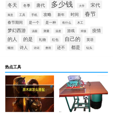
多少钱
冬天
宋代
唐代
冬季
大学
春节
攻略
时间
新年
工具
手机
寓意
春节期间
是一个
是一种
有什么
木工
梦幻西游
疫情
游戏
测量
汤圆
温度
焊接
自己的
的人
的是
礼物
英语
红包
都是
诗人
还不
螺丝
钻头
诗词
费用
热点工具