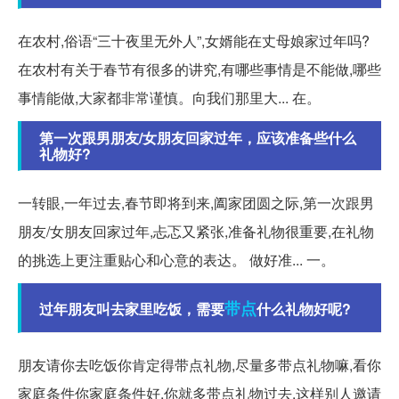
在农村,俗语“三十夜里无外人”,女婿能在丈母娘家过年吗?
在农村有关于春节有很多的讲究,有哪些事情是不能做,哪些
事情能做,大家都非常谨慎。向我们那里大... 在。
第一次跟男朋友/女朋友回家过年，应该准备些什么
礼物好?
一转眼,一年过去,春节即将到来,阖家团圆之际,第一次跟男
朋友/女朋友回家过年,忐忑又紧张,准备礼物很重要,在礼物
的挑选上更注重贴心和心意的表达。 做好准... 一。
带点
过年朋友叫去家里吃饭，需要
什么礼物好呢?
朋友请你去吃饭你肯定得带点礼物,尽量多带点礼物嘛,看你
家庭条件你家庭条件好,你就多带点礼物过去,这样别人邀请