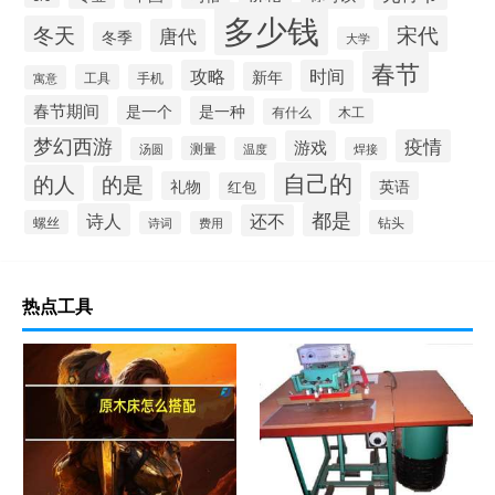
多少钱
冬天
宋代
唐代
冬季
大学
春节
攻略
时间
新年
工具
手机
寓意
春节期间
是一个
是一种
有什么
木工
梦幻西游
疫情
游戏
测量
汤圆
温度
焊接
自己的
的人
的是
礼物
英语
红包
都是
诗人
还不
螺丝
钻头
诗词
费用
热点工具