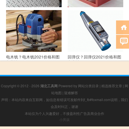
花纹板？花纹板2021价格和图
排烟阀？排烟阀2021价格和图
文详情
文详情
电木铣？电木铣2021价格和图
回弹仪？回弹仪2021价格和图
文详情
文详情
Copyright © 2012 - 2026
湖北工具网
Powered by
网站分类目录
|
精选推荐文章
|
网
站地图
|
疑难解答
声明：本站内容来自互联网，如信息有错误可发邮件到f_fb#foxmail.com说明，我们
会及时纠正，谢谢
本站仅为个人兴趣爱好，不接盈利性广告及商业合作
小男孩