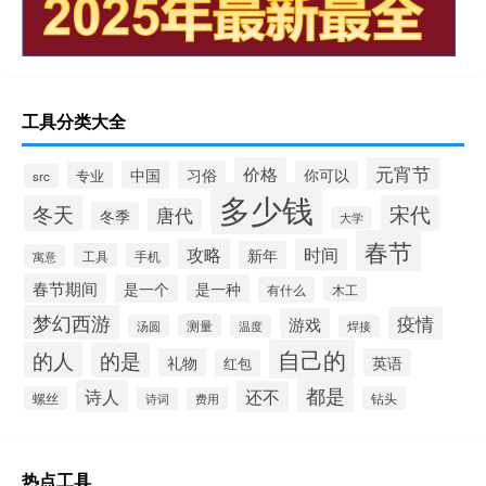
工具分类大全
元宵节
价格
中国
习俗
你可以
专业
src
多少钱
冬天
宋代
唐代
冬季
大学
春节
攻略
时间
新年
工具
手机
寓意
春节期间
是一个
是一种
有什么
木工
梦幻西游
疫情
游戏
测量
汤圆
温度
焊接
自己的
的人
的是
礼物
英语
红包
都是
诗人
还不
螺丝
钻头
诗词
费用
热点工具