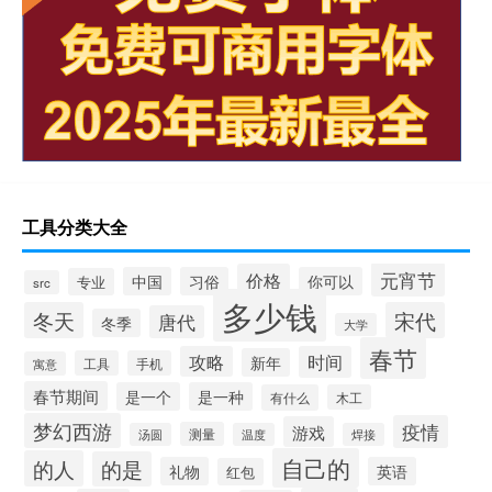
工具分类大全
元宵节
价格
中国
习俗
你可以
专业
src
多少钱
冬天
宋代
唐代
冬季
大学
春节
攻略
时间
新年
工具
手机
寓意
春节期间
是一个
是一种
有什么
木工
梦幻西游
疫情
游戏
测量
汤圆
温度
焊接
自己的
的人
的是
礼物
英语
红包