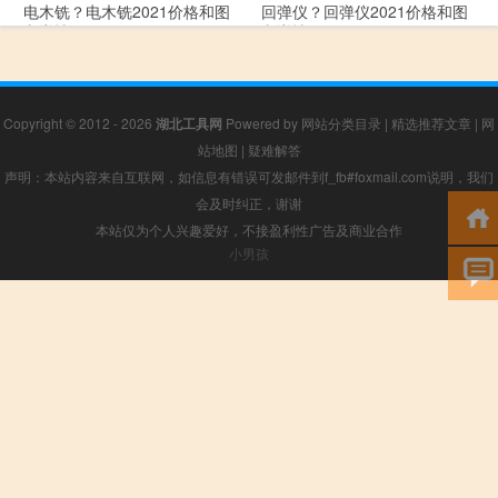
电木铣？电木铣2021价格和图
回弹仪？回弹仪2021价格和图
文详情
文详情
Copyright © 2012 - 2026
湖北工具网
Powered by
网站分类目录
|
精选推荐文章
|
网
站地图
|
疑难解答
声明：本站内容来自互联网，如信息有错误可发邮件到f_fb#foxmail.com说明，我们
会及时纠正，谢谢
本站仅为个人兴趣爱好，不接盈利性广告及商业合作
小男孩