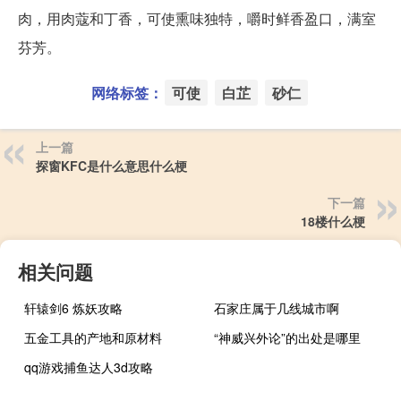
肉，用肉蔻和丁香，可使熏味独特，嚼时鲜香盈口，满室
芬芳。
网络标签：
可使
白芷
砂仁
上一篇
探窗KFC是什么意思什么梗
下一篇
18楼什么梗
相关问题
轩辕剑6 炼妖攻略
石家庄属于几线城市啊
五金工具的产地和原材料
“神威兴外论”的出处是哪里
qq游戏捕鱼达人3d攻略