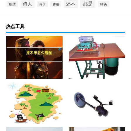
都是
诗人
还不
螺丝
钻头
诗词
费用
热点工具
原木床怎么搭配
热合机？热合机2021价格和图
文详情
寻宝？寻宝2021价格和图文详
探测器？探测器2021价格和图