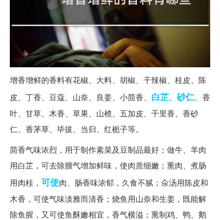
增香增鲜的香料有花椒、大料、胡椒、干辣椒、桂皮、陈
白芷
砂仁
皮、丁香、豆蔻、山奈、良姜、小茴香、
、
、香
叶、甘草、木香、草果、山楂、五加皮、千里香、香砂
仁、香茅草、毕拔、当归、红栀子等。
茴香气味浓烈，用于制作素菜及豆制品最好；做牛、羊肉
用白芷，可去除膻气增加鲜味，使肉质细嫩；熏肉、煮肠
可使
用肉桂，
肉、肠香味浓郁，久食不腻；氽汤用陈皮和
木香，可使气味淡雅而清香；烧鱼用山奈和生姜，既能解
除鱼腥，又可使鱼酥嫩相宜，香气横溢；熏制鸡、鸭、鹅