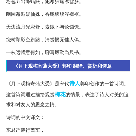
粉苞五出绛蜡趺，犯寒独逞冰雪肤。
幽园邂逅疑仙姝，香飚馥馥浮襟裾。
天边流月光彩舒，素娥下与论锱铢。
绕树顾影空踟躇，清赏恨无佳人俱。
一枝远赠意何如，聊写殷勤当尺书。
《月下观梅寄蒲大受》郭印 翻译、赏析和诗意
诗人
《月下观梅寄蒲大受》是宋代
郭印创作的一首诗词。
梅花
这首诗词通过描绘观赏
的情景，表达了诗人对美的追
求和对友人的思念之情。
诗词的中文译文：
东君严装行驾车，