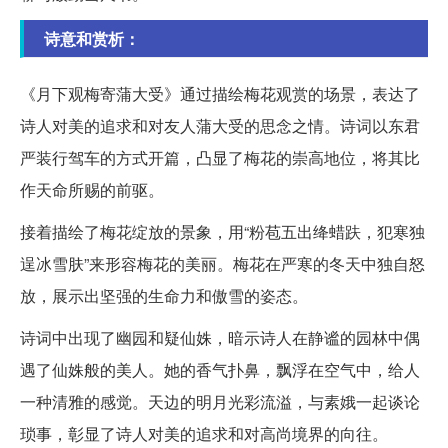
诗意和赏析：
《月下观梅寄蒲大受》通过描绘梅花观赏的场景，表达了
诗人对美的追求和对友人蒲大受的思念之情。诗词以东君
严装行驾车的方式开篇，凸显了梅花的崇高地位，将其比
作天命所赐的前驱。
接着描绘了梅花绽放的景象，用“粉苞五出绛蜡趺，犯寒独
逞冰雪肤”来形容梅花的美丽。梅花在严寒的冬天中独自怒
放，展示出坚强的生命力和傲雪的姿态。
诗词中出现了幽园和疑仙姝，暗示诗人在静谧的园林中偶
遇了仙姝般的美人。她的香气扑鼻，飘浮在空气中，给人
一种清雅的感觉。天边的明月光彩流溢，与素娥一起谈论
琐事，彰显了诗人对美的追求和对高尚境界的向往。