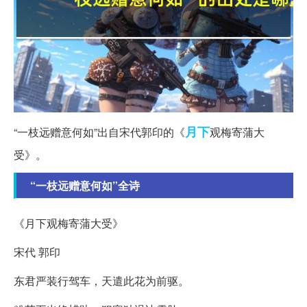
月下
“一枝远赠意何如”出自宋代郭印的《
观梅寄蒲大
受》。
“一枝远赠意何如”全诗
《月下观梅寄蒲大受》
宋代 郭印
东君严装行驾车，天遣此花为前驱。