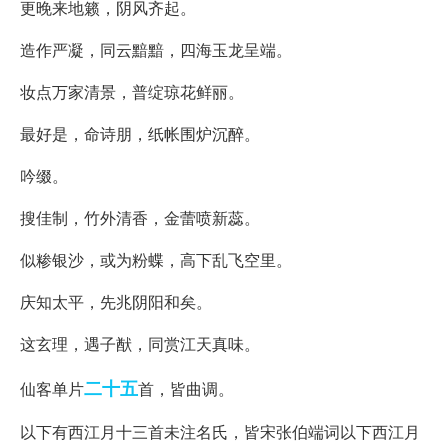
更晚来地籁，阴风齐起。
造作严凝，同云黯黯，四海玉龙呈端。
妆点万家清景，普绽琼花鲜丽。
最好是，命诗朋，纸帐围炉沉醉。
吟缀。
搜佳制，竹外清香，金蕾喷新蕊。
似糁银沙，或为粉蝶，高下乱飞空里。
庆知太平，先兆阴阳和矣。
这玄理，遇子猷，同赏江天真味。
二十五
仙客单片
首，皆曲调。
以下有西江月十三首未注名氏，皆宋张伯端词以下西江月