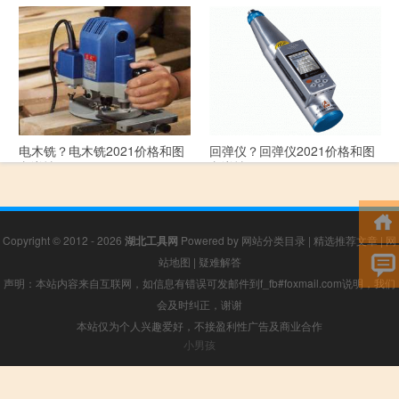
花纹板？花纹板2021价格和图
排烟阀？排烟阀2021价格和图
文详情
文详情
电木铣？电木铣2021价格和图
回弹仪？回弹仪2021价格和图
文详情
文详情
Copyright © 2012 - 2026
湖北工具网
Powered by
网站分类目录
|
精选推荐文章
|
网
站地图
|
疑难解答
声明：本站内容来自互联网，如信息有错误可发邮件到f_fb#foxmail.com说明，我们
会及时纠正，谢谢
本站仅为个人兴趣爱好，不接盈利性广告及商业合作
小男孩