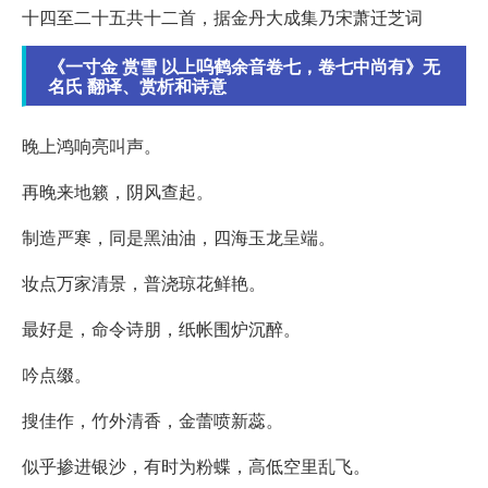
十四至二十五共十二首，据金丹大成集乃宋萧迁芝词
《一寸金 赏雪 以上呜鹤余音卷七，卷七中尚有》无
名氏 翻译、赏析和诗意
晚上鸿响亮叫声。
再晚来地籁，阴风查起。
制造严寒，同是黑油油，四海玉龙呈端。
妆点万家清景，普浇琼花鲜艳。
最好是，命令诗朋，纸帐围炉沉醉。
吟点缀。
搜佳作，竹外清香，金蕾喷新蕊。
似乎掺进银沙，有时为粉蝶，高低空里乱飞。