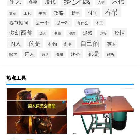
冬天
宋代
唐代
冬季
大学
春节
攻略
时间
新年
工具
手机
寓意
春节期间
是一个
是一种
有什么
木工
梦幻西游
疫情
游戏
测量
汤圆
温度
焊接
自己的
的人
的是
礼物
英语
红包
都是
诗人
还不
螺丝
钻头
诗词
费用
热点工具
原木床怎么搭配
热合机？热合机2021价格和图