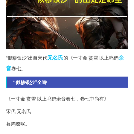
无名氏
余
“似糁银沙”出自宋代
的《一寸金 赏雪 以上呜鹤
音
卷七。
“似糁银沙”全诗
《一寸金 赏雪 以上呜鹤余音卷七，卷七中尚有》
宋代 无名氏
暮鸿嘹唳。