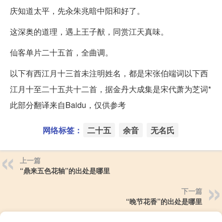
庆知道太平，先汆朱兆暗中阳和好了。
这深奥的道理，遇上王子猷，同赏江天真味。
仙客单片二十五首，全曲调。
以下有西江月十三首未注明姓名，都是宋张伯端词以下西
江月十至二十五共十二首，据金丹大成集是宋代萧为芝词*
此部分翻译来自Baidu，仅供参考
网络标签：
二十五
余音
无名氏
上一篇
“鼎来五色花轴”的出处是哪里
下一篇
“晚节花香”的出处是哪里