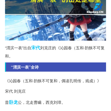
宋代
“渭滨一表”出自
刘克庄的《沁园春（五和·韵狭不可复
和。
“渭滨一表”全诗
《沁园春（五和·韵狭不可复和，偶读孔明传，戏成）》
宋代 刘克庄
卧龙
昔
公，北走曹瞒，西克刘璋。