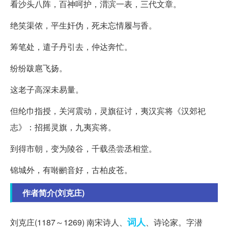
看沙头八阵，百神呵护，渭滨一表，三代文章。
绝笑渠侬，平生奸伪，死未忘情履与香。
筹笔处，遣子丹引去，仲达奔忙。
纷纷跋扈飞扬。
这老子高深未易量。
但纶巾指授，关河震动，灵旗征讨，夷汉宾将《汉郊祀
志》：招摇灵旗，九夷宾将。
到得市朝，变为陵谷，千载烝尝丞相堂。
锦城外，有啭鹂音好，古柏皮苍。
作者简介(刘克庄)
词人
刘克庄(1187～1269) 南宋诗人、
、诗论家。字潜