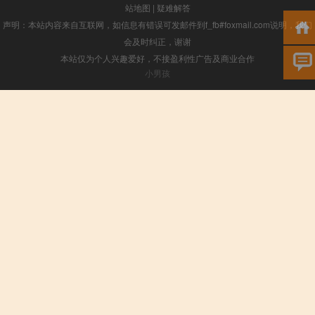
站地图
|
疑难解答
声明：本站内容来自互联网，如信息有错误可发邮件到f_fb#foxmail.com说明，我们
会及时纠正，谢谢
本站仅为个人兴趣爱好，不接盈利性广告及商业合作
小男孩