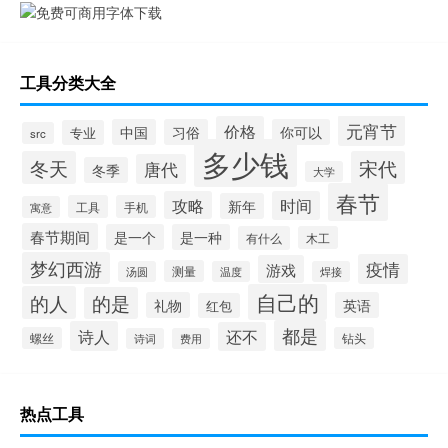
工具分类大全
元宵节
价格
中国
习俗
你可以
专业
src
多少钱
冬天
宋代
唐代
冬季
大学
春节
攻略
时间
新年
工具
手机
寓意
春节期间
是一个
是一种
有什么
木工
梦幻西游
疫情
游戏
测量
汤圆
温度
焊接
自己的
的人
的是
礼物
英语
红包
都是
诗人
还不
螺丝
钻头
诗词
费用
热点工具