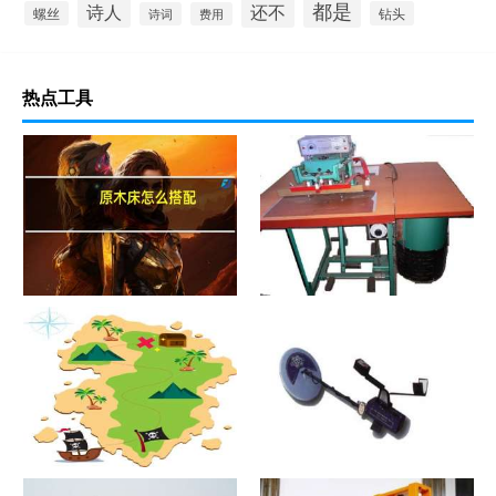
都是
诗人
还不
螺丝
钻头
诗词
费用
热点工具
原木床怎么搭配
热合机？热合机2021价格和图
文详情
寻宝？寻宝2021价格和图文详
探测器？探测器2021价格和图