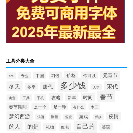
工具分类大全
元宵节
价格
中国
习俗
你可以
专业
src
多少钱
冬天
宋代
唐代
冬季
大学
春节
攻略
时间
新年
工具
手机
寓意
春节期间
是一个
是一种
有什么
木工
梦幻西游
疫情
游戏
测量
汤圆
温度
焊接
自己的
的人
的是
礼物
英语
红包