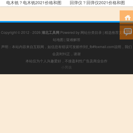
电木铣？电木铣2021价格和图
回弹仪？回弹仪2021价格和图
文详情
文详情
Copyright © 2012 - 2026
湖北工具网
Powered by
网站分类目录
|
精选推荐文章
|
网
站地图
|
疑难解答
声明：本站内容来自互联网，如信息有错误可发邮件到f_fb#foxmail.com说明，我们
会及时纠正，谢谢
本站仅为个人兴趣爱好，不接盈利性广告及商业合作
小男孩