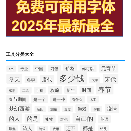
工具分类大全
元宵节
价格
中国
习俗
你可以
专业
src
多少钱
冬天
宋代
唐代
冬季
大学
春节
攻略
时间
新年
工具
手机
寓意
春节期间
是一个
是一种
有什么
木工
梦幻西游
疫情
游戏
测量
汤圆
温度
焊接
自己的
的人
的是
礼物
英语
红包
都是
诗人
还不
螺丝
钻头
诗词
费用