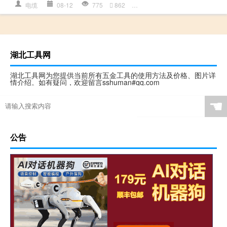
电缆
08-12
775
862
冷缩
,
多少钱详情
,
电缆
,
电缆头
湖北工具网
湖北工具网为您提供当前所有五金工具的使用方法及价格、图片详
情介绍。如有疑问，欢迎留言sshuman#qq.com
☚
公告