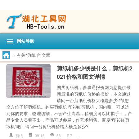
网站导航
>
有关“剪纸”的文章
剪纸机多少钱是什么，剪纸机2
021价格和图文详情
购买剪纸机，多事通报价网为您提供最
新最准的剪纸机价格的报价，本文通过
请问一台剪纸机价格大概是多少?帮您
全方位了解剪纸机。购买剪纸机 印衫红剪纸机，国内唯一可以达
到你的要求，物理切割，不会产生高温，精细度可以比拟手工，产
品专业人员看不出，产品可以参展，作艺术销售。百度“印衫红剪
纸机”吧！请问一台剪纸机价格大概是多少?
剪纸
09-16
681
7
一台
,
产品
,
剪纸
,
剪纸机
,
剪纸机