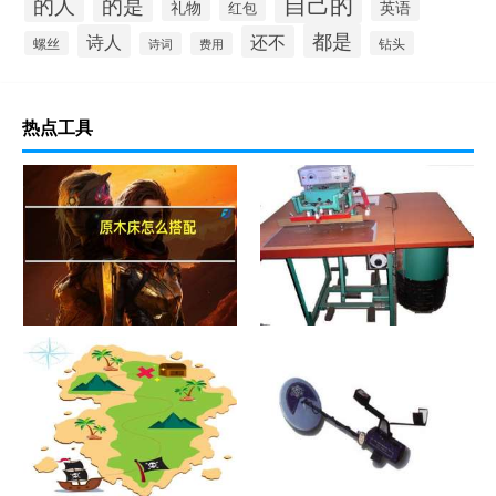
自己的
的人
的是
礼物
英语
红包
都是
诗人
还不
螺丝
钻头
诗词
费用
热点工具
原木床怎么搭配
热合机？热合机2021价格和图
文详情