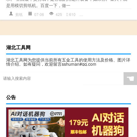
是用模切剪纸机。百度一下，做一
剪纸
07-06
425
610
剪纸
,
剪纸机
,
剪纸机图片
,
多少
湖北工具网
湖北工具网为您提供当前所有五金工具的使用方法及价格、图片详
情介绍。如有疑问，欢迎留言sshuman#qq.com
☚
公告