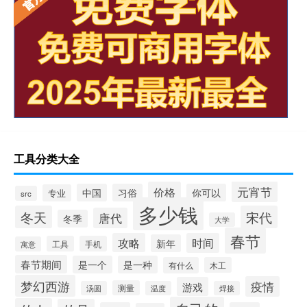
工具分类大全
元宵节
价格
中国
习俗
你可以
专业
src
多少钱
冬天
宋代
唐代
冬季
大学
春节
攻略
时间
新年
工具
手机
寓意
春节期间
是一个
是一种
有什么
木工
梦幻西游
疫情
游戏
测量
汤圆
温度
焊接