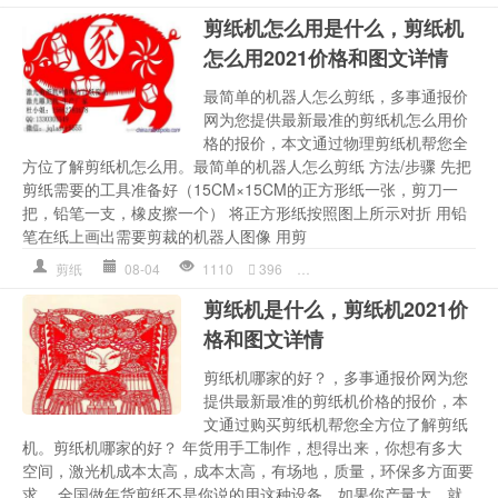
剪纸机怎么用是什么，剪纸机
怎么用2021价格和图文详情
最简单的机器人怎么剪纸，多事通报价
网为您提供最新最准的剪纸机怎么用价
格的报价，本文通过物理剪纸机帮您全
方位了解剪纸机怎么用。最简单的机器人怎么剪纸 方法/步骤 先把
剪纸需要的工具准备好（15CM×15CM的正方形纸一张，剪刀一
把，铅笔一支，橡皮擦一个） 将正方形纸按照图上所示对折 用铅
笔在纸上画出需要剪裁的机器人图像 用剪
剪纸
08-04
1110
396
剪纸
,
剪纸机怎么用
,
剪纸机怎
剪纸机是什么，剪纸机2021价
格和图文详情
剪纸机哪家的好？，多事通报价网为您
提供最新最准的剪纸机价格的报价，本
文通过购买剪纸机帮您全方位了解剪纸
机。剪纸机哪家的好？ 年货用手工制作，想得出来，你想有多大
空间，激光机成本太高，成本太高，有场地，质量，环保多方面要
求。 全国做年货剪纸不是你说的用这种设备，如果你产量大，就