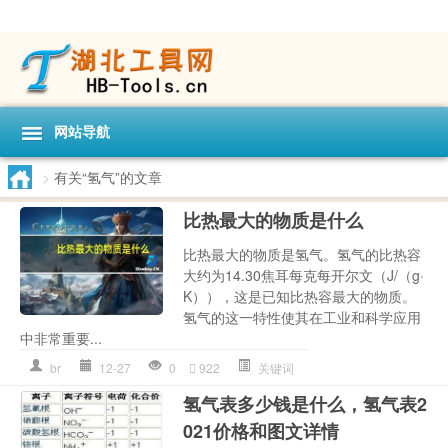
网站导航
>
有关“氢气”的文章
比热最大的物质是什么
比热最大的物质是氢气。氢气的比热容
大约为14.30焦耳每克每开尔文（J/（g·
K）），这是已知比热容最大的物质。
氢气的这一特性使其在工业和科学应用
中非常重要...
br
12-27
0
922
关键词
氢气表多少钱是什么，氢气表2
021价格和图文详情