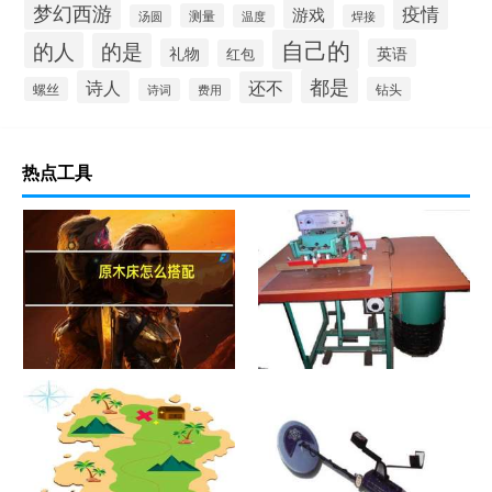
梦幻西游
疫情
游戏
测量
汤圆
温度
焊接
自己的
的人
的是
礼物
英语
红包
都是
诗人
还不
螺丝
钻头
诗词
费用
热点工具
原木床怎么搭配
热合机？热合机2021价格和图
文详情