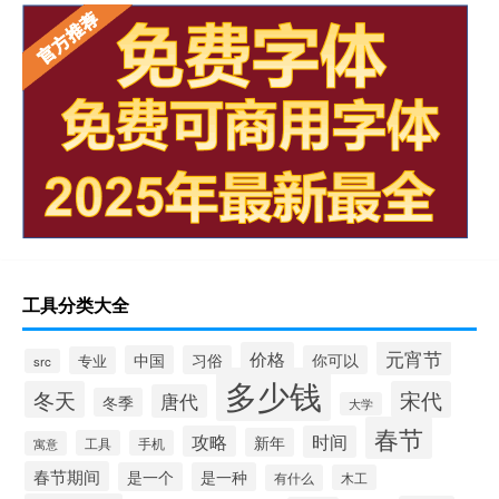
工具分类大全
元宵节
价格
中国
习俗
你可以
专业
src
多少钱
冬天
宋代
唐代
冬季
大学
春节
攻略
时间
新年
工具
手机
寓意
春节期间
是一个
是一种
有什么
木工