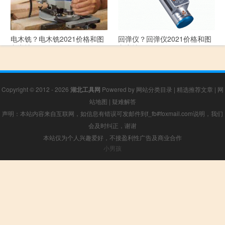
电木铣？电木铣2021价格和图
回弹仪？回弹仪2021价格和图
文详情
文详情
Copyright © 2012 - 2026
湖北工具网
Powered by
网站分类目录
|
精选推荐文章
|
网
站地图
|
疑难解答
声明：本站内容来自互联网，如信息有错误可发邮件到f_fb#foxmail.com说明，我们
会及时纠正，谢谢
本站仅为个人兴趣爱好，不接盈利性广告及商业合作
小男孩