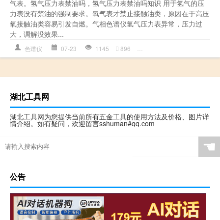
气表。氢气压力表禁油吗，氢气压力表禁油吗知识 用于氢气的压
力表没有禁油的强制要求。氧气表才禁止接触油类，原因在于高压
氧接触油类容易引发自燃。气相色谱仪氢气压力表异常，压力过
大，调解没效果...
色谱仪
07-23
1145
896
压力表
,
多少钱详情
,
氢气
,
湖北工具网
湖北工具网为您提供当前所有五金工具的使用方法及价格、图片详
情介绍。如有疑问，欢迎留言sshuman#qq.com
☚
公告