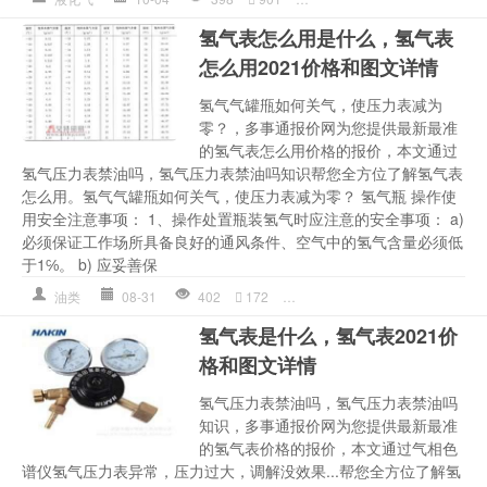
氢气表怎么用是什么，氢气表
怎么用2021价格和图文详情
氢气气罐甁如何关气，使压力表减为
零？，多事通报价网为您提供最新最准
的氢气表怎么用价格的报价，本文通过
氢气压力表禁油吗，氢气压力表禁油吗知识帮您全方位了解氢气表
怎么用。氢气气罐甁如何关气，使压力表减为零？ 氢气瓶 操作使
用安全注意事项： 1、操作处置瓶装氢气时应注意的安全事项： a)
必须保证工作场所具备良好的通风条件、空气中的氢气含量必须低
于1℅。 b) 应妥善保
油类
08-31
402
172
压力表
,
多少钱详情
,
妥善
,
氢气
氢气表是什么，氢气表2021价
格和图文详情
氢气压力表禁油吗，氢气压力表禁油吗
知识，多事通报价网为您提供最新最准
的氢气表价格的报价，本文通过气相色
谱仪氢气压力表异常，压力过大，调解没效果...帮您全方位了解氢