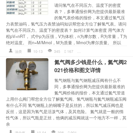
请问氢气在不同压力、温度下的密度
表？，多事通报价网为您提供最新最准
的氢气表价格的报价，本文通过氢气压
力表禁油吗，氢气压力表禁油吗知识帮您全方位了解氢气表。请问
氢气在不同压力、温度下的密度表？ 如何计算气体密度 用气体方
程pV=nRT， 式中p为压强，V为体积，n为摩尔数，R为常量，T为
绝对温度。 而n=M/Mmol，M为质量，Mmol为摩尔质量。 所以
油类
10-13
345
167
压强
,
多少钱详情
,
氢气
,
氢气表
氮气阀多少钱是什么，氮气阀2
021价格和图文详情
氢气钢瓶与氮气钢瓶减压阀有什么不
同，多事通报价网为您提供最新最准的
氮气阀价格的报价，本文通过氮气管道
上用什么阀门帮您全方位了解氮气阀。氢气钢瓶与氮气钢瓶减压阀
有什么不同 氢气钢瓶上的铜嘴子是反丝的，所以氢气减压阀也是
反丝，这是因为氢气是活泼气体，及其危险。 氮气就是一般的惰
性气体，所以气瓶是正丝，他俩的减压阀就这一个地方不一样，其
余
液化气
10-04
398
901
多少钱详情
,
氢气
,
氮气
,
氮气