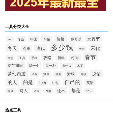
工具分类大全
元宵节
价格
中国
习俗
你可以
专业
src
多少钱
冬天
宋代
唐代
冬季
大学
春节
攻略
时间
新年
工具
手机
寓意
春节期间
是一个
是一种
有什么
木工
梦幻西游
疫情
游戏
测量
汤圆
温度
焊接
自己的
的人
的是
礼物
英语
红包
都是
诗人
还不
螺丝
钻头
诗词
费用
热点工具