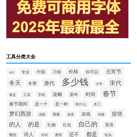
工具分类大全
元宵节
价格
中国
习俗
你可以
专业
src
多少钱
冬天
宋代
唐代
冬季
大学
春节
攻略
时间
新年
工具
手机
寓意
春节期间
是一个
是一种
有什么
木工
梦幻西游
疫情
游戏
测量
汤圆
温度
焊接
自己的
的人
的是
礼物
英语
红包
都是
诗人
还不
螺丝
钻头
诗词
费用