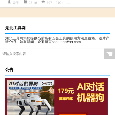
盖子
08-19
897
994
垫圈
,
多少钱详情
,
橡胶
,
橡胶盖
湖北工具网
湖北工具网为您提供当前所有五金工具的使用方法及价格、图片详
情介绍。如有疑问，欢迎留言sshuman#qq.com
☚
公告