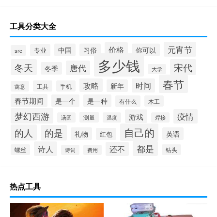
工具分类大全
元宵节
价格
中国
习俗
你可以
专业
src
多少钱
冬天
宋代
唐代
冬季
大学
春节
攻略
时间
新年
工具
手机
寓意
春节期间
是一个
是一种
有什么
木工
梦幻西游
疫情
游戏
测量
汤圆
温度
焊接
自己的
的人
的是
礼物
英语
红包
都是
诗人
还不
螺丝
钻头
诗词
费用
热点工具