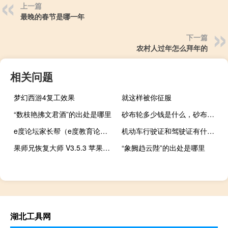
上一篇
最晚的春节是哪一年
下一篇
农村人过年怎么拜年的
相关问题
梦幻西游4复工效果
就这样被你征服
“数枝艳拂文君酒”的出处是哪里
砂布轮多少钱是什么，砂布轮2021价格和图文详情
e度论坛家长帮（e度教育论坛北京）
机动车行驶证和驾驶证有什么不同
果师兄恢复大师 V3.5.3 苹果版（果师兄恢复大师 V3.5.3 苹果版功能简介）
“象阙趋云陛”的出处是哪里
湖北工具网