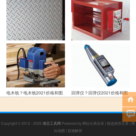
文详情
文详情
花纹板？花纹板2021价格和图
排烟阀？排烟阀2021价格和图
文详情
文详情
电木铣？电木铣2021价格和图
回弹仪？回弹仪2021价格和图
文详情
文详情
Copyright © 2012 - 2026
湖北工具网
Powered by
网站分类目录
|
精选推荐文章
|
网
站地图
|
疑难解答