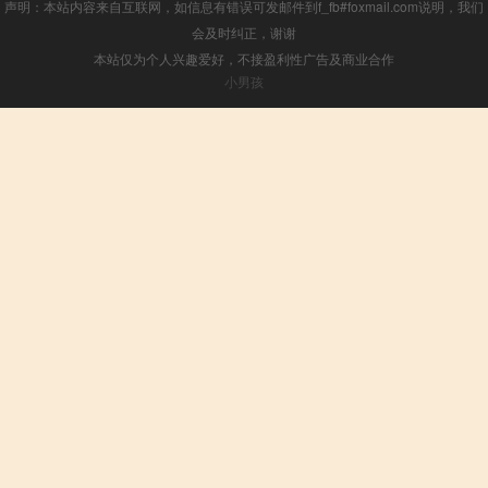
声明：本站内容来自互联网，如信息有错误可发邮件到f_fb#foxmail.com说明，我们
会及时纠正，谢谢
本站仅为个人兴趣爱好，不接盈利性广告及商业合作
小男孩