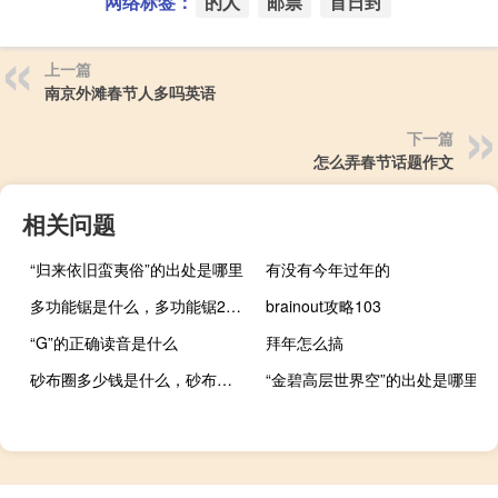
网络标签：
的人
邮票
首日封
上一篇
南京外滩春节人多吗英语
下一篇
怎么弄春节话题作文
相关问题
“归来依旧蛮夷俗”的出处是哪里
有没有今年过年的
多功能锯是什么，多功能锯2021价格和图文详情
brainout攻略103
“G”的正确读音是什么
拜年怎么搞
砂布圈多少钱是什么，砂布圈2021价格和图文详情
“金碧高层世界空”的出处是哪里