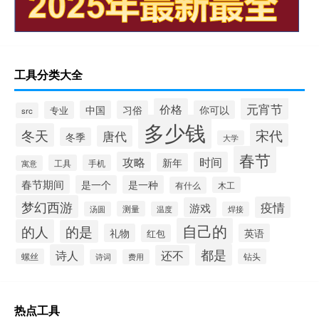
工具分类大全
元宵节
价格
中国
习俗
你可以
专业
src
多少钱
冬天
宋代
唐代
冬季
大学
春节
攻略
时间
新年
工具
手机
寓意
春节期间
是一个
是一种
有什么
木工
梦幻西游
疫情
游戏
测量
汤圆
温度
焊接
自己的
的人
的是
礼物
英语
红包
都是
诗人
还不
螺丝
钻头
诗词
费用
热点工具