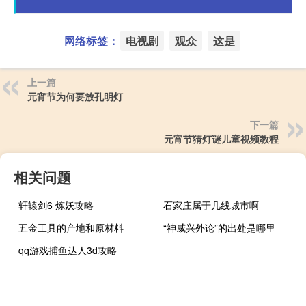
网络标签：
电视剧
观众
这是
上一篇
元宵节为何要放孔明灯
下一篇
元宵节猜灯谜儿童视频教程
相关问题
轩辕剑6 炼妖攻略
石家庄属于几线城市啊
五金工具的产地和原材料
“神威兴外论”的出处是哪里
qq游戏捕鱼达人3d攻略