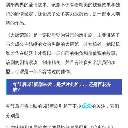
阴阳两界的爱情故事。该剧不仅有着精美的视觉效果和独
特的剧情设定，还聚集了众多实力派演员，是一部令人期
待的作品。
《大唐荣耀》是一部以唐朝为背景的历史剧，主要讲述了
与文成公主结缘的女扮男装的大唐第一才女杨雄，她以机
智才华在朝廷上才得以一展自己的抱负和价值观的故事。
该剧的剧情紧凑、制作精良，并且有许多知名演员的加
盟，可谓是一部不容错过的佳作。
春节后5部新剧来袭，是烂片扎堆儿，还是百花齐
放?
观众
春节后即将上映的5部新剧引起了不少
的关注，它们
分别是：
1. 由宋轶和李易峰主演的悬疑缉毒警匪剧《暗夜行者》，