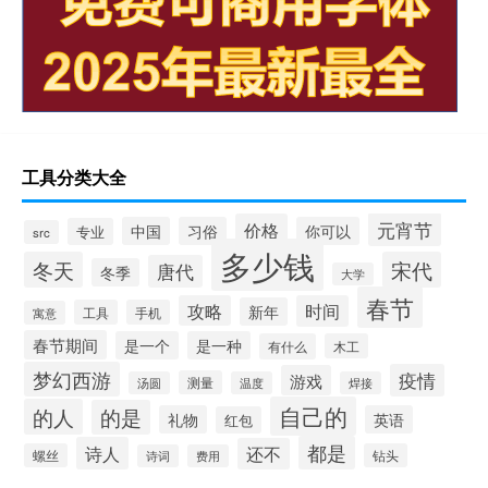
工具分类大全
元宵节
价格
中国
习俗
你可以
专业
src
多少钱
冬天
宋代
唐代
冬季
大学
春节
攻略
时间
新年
工具
手机
寓意
春节期间
是一个
是一种
有什么
木工
梦幻西游
疫情
游戏
测量
汤圆
温度
焊接
自己的
的人
的是
礼物
英语
红包
都是
诗人
还不
螺丝
钻头
诗词
费用