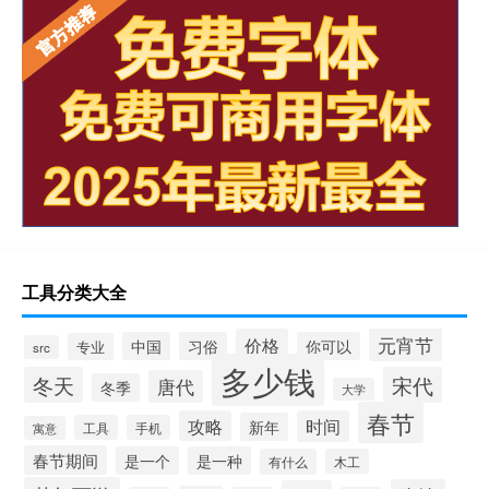
工具分类大全
元宵节
价格
中国
习俗
你可以
专业
src
多少钱
冬天
宋代
唐代
冬季
大学
春节
攻略
时间
新年
工具
手机
寓意
春节期间
是一个
是一种
有什么
木工