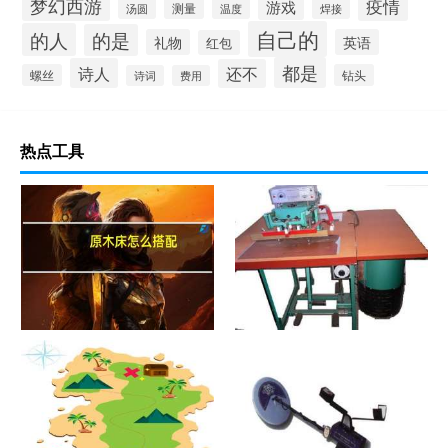
梦幻西游
疫情
游戏
测量
汤圆
温度
焊接
自己的
的人
的是
礼物
英语
红包
都是
诗人
还不
螺丝
钻头
诗词
费用
热点工具
原木床怎么搭配
热合机？热合机2021价格和图
文详情