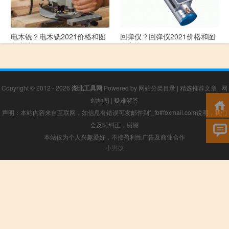
电木铣？电木铣2021价格和图
回弹仪？回弹仪2021价格和图
文详情
文详情
Copyright © 2012 - 2026
湖北工具网
Powered by
网站分类目录
|
精选推荐文章
|
网
站地图
|
疑难解答
声明：本站内容来自互联网，如信息有错误可发邮件到f_fb#foxmail.com说明，我们
会及时纠正，谢谢
本站仅为个人兴趣爱好，不接盈利性广告及商业合作
小男孩