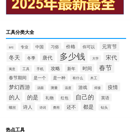
工具分类大全
元宵节
价格
中国
习俗
你可以
专业
src
多少钱
冬天
宋代
唐代
冬季
大学
春节
攻略
时间
新年
工具
手机
寓意
春节期间
是一个
是一种
有什么
木工
梦幻西游
疫情
游戏
测量
汤圆
温度
焊接
自己的
的人
的是
礼物
英语
红包
都是
诗人
还不
螺丝
钻头
诗词
费用
热点工具