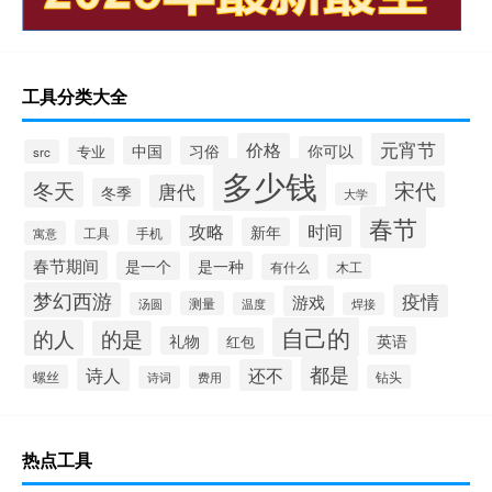
工具分类大全
元宵节
价格
中国
习俗
你可以
专业
src
多少钱
冬天
宋代
唐代
冬季
大学
春节
攻略
时间
新年
工具
手机
寓意
春节期间
是一个
是一种
有什么
木工
梦幻西游
疫情
游戏
测量
汤圆
温度
焊接
自己的
的人
的是
礼物
英语
红包
都是
诗人
还不
螺丝
钻头
诗词
费用
热点工具