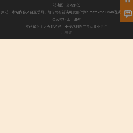
站地图
|
疑难解答
声明：本站内容来自互联网，如信息有错误可发邮件到f_fb#foxmail.com说明，我们
会及时纠正，谢谢
本站仅为个人兴趣爱好，不接盈利性广告及商业合作
小男孩