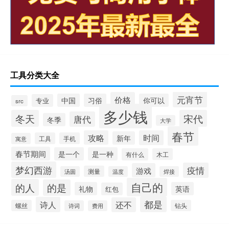
工具分类大全
元宵节
价格
中国
习俗
你可以
专业
src
多少钱
冬天
宋代
唐代
冬季
大学
春节
攻略
时间
新年
工具
手机
寓意
春节期间
是一个
是一种
有什么
木工
梦幻西游
疫情
游戏
测量
汤圆
温度
焊接
自己的
的人
的是
礼物
英语
红包
都是
诗人
还不
螺丝
钻头
诗词
费用